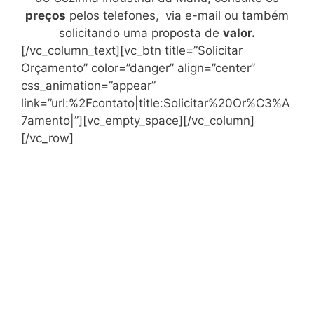
preços
pelos telefones,
via e-mail ou também
solicitando uma proposta de
valor.
[/vc_column_text][vc_btn title=”Solicitar
Orçamento” color=”danger” align=”center”
css_animation=”appear”
link=”url:%2Fcontato|title:Solicitar%20Or%C3%A
7amento|”][vc_empty_space][/vc_column]
[/vc_row]